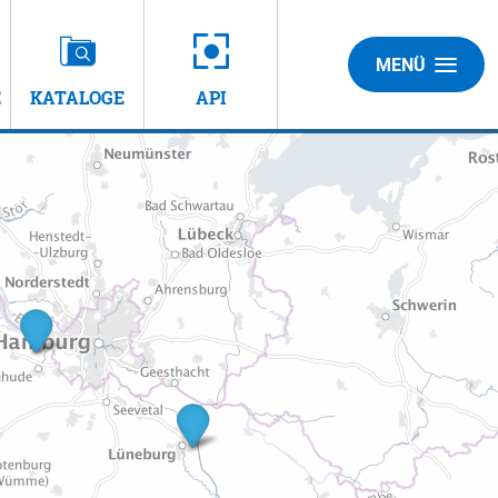
MENÜ
E
KATALOGE
API