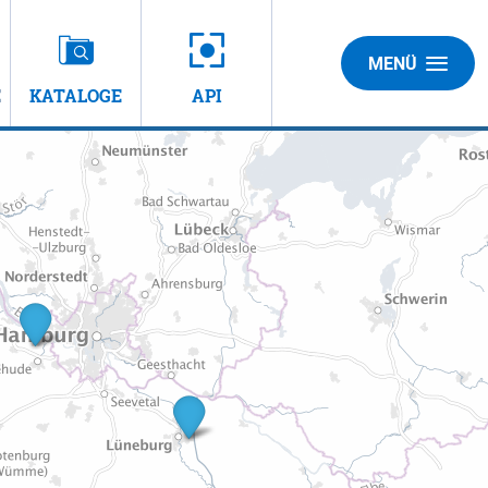
MENÜ
E
KATALOGE
API