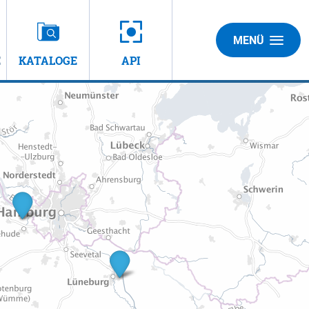
MENÜ
E
KATALOGE
API