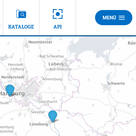
MENÜ
E
KATALOGE
API