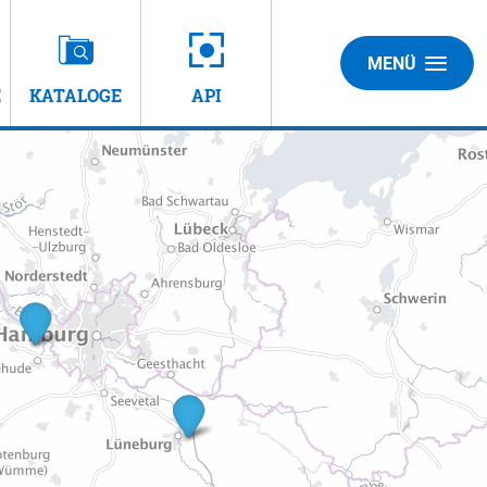
MENÜ
E
KATALOGE
API