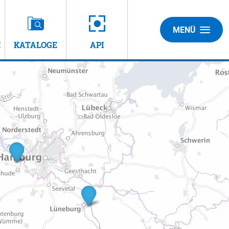
MENÜ
E
KATALOGE
API