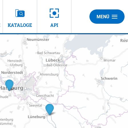
MENÜ
E
KATALOGE
API