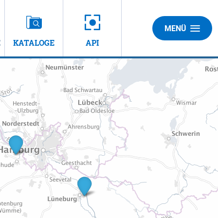
MENÜ
E
KATALOGE
API