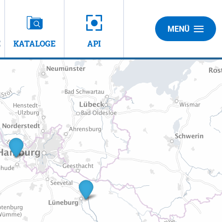
MENÜ
E
KATALOGE
API