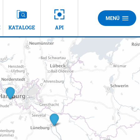
MENÜ
E
KATALOGE
API