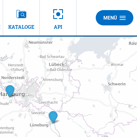
MENÜ
E
KATALOGE
API