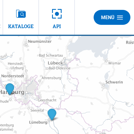
MENÜ
E
KATALOGE
API