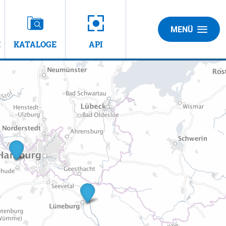
MENÜ
E
KATALOGE
API