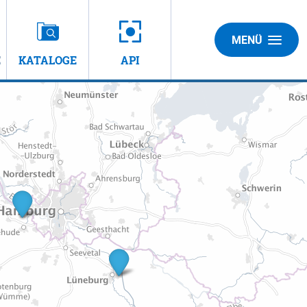
MENÜ
E
KATALOGE
API