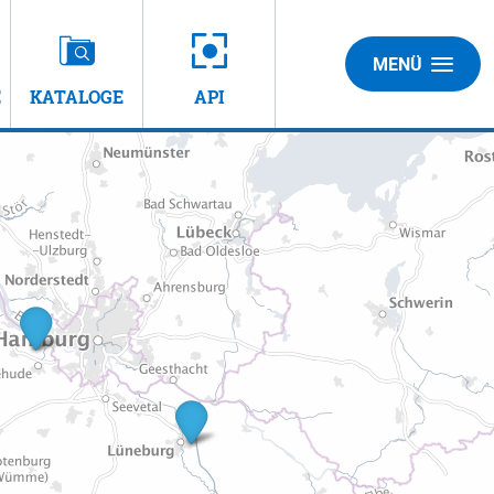
MENÜ
E
KATALOGE
API