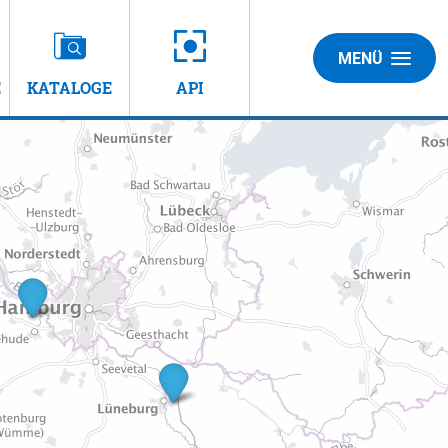
MENÜ
E
KATALOGE
API