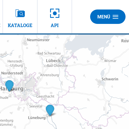
MENÜ
E
KATALOGE
API