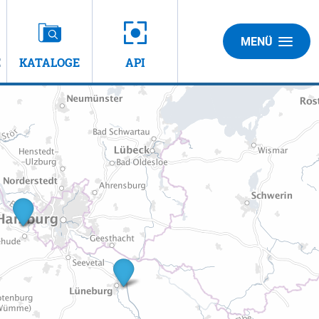
MENÜ
E
KATALOGE
API