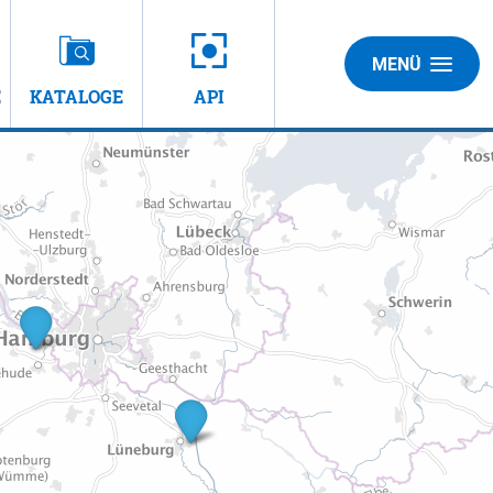
MENÜ
E
KATALOGE
API