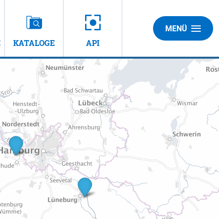
MENÜ
E
KATALOGE
API