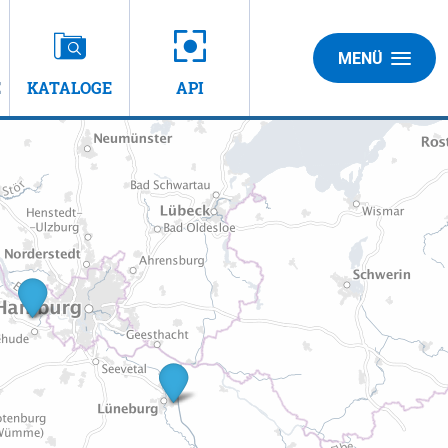
MENÜ
E
KATALOGE
API