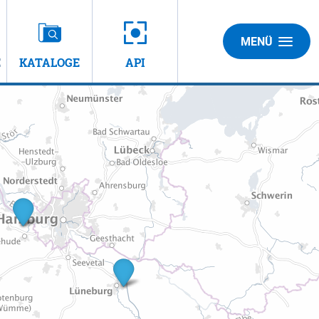
MENÜ
E
KATALOGE
API