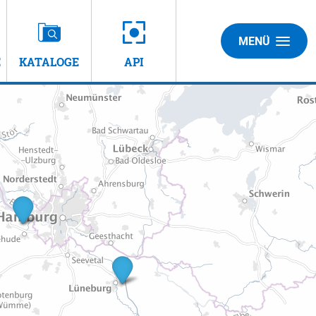
MENÜ
E
KATALOGE
API