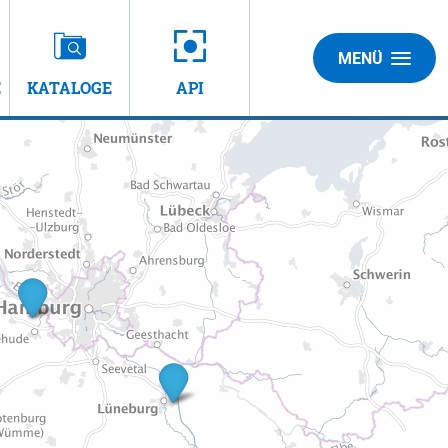
MENÜ
E
KATALOGE
API