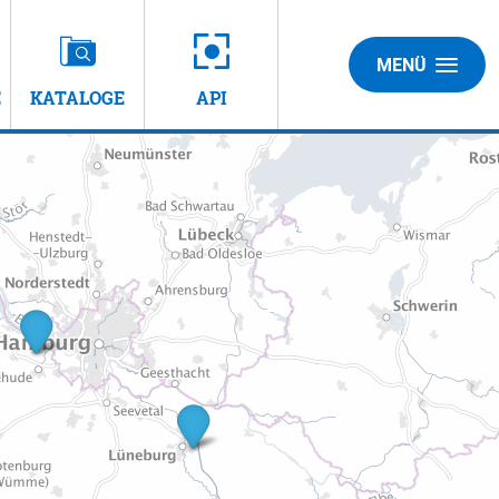
MENÜ
E
KATALOGE
API