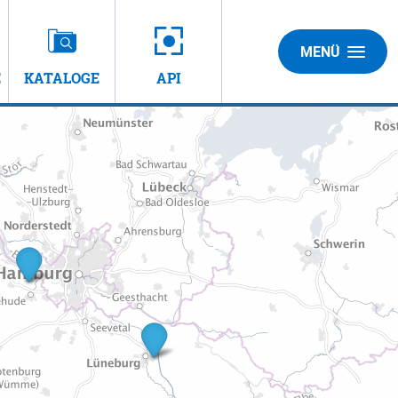
MENÜ
E
KATALOGE
API