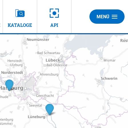
MENÜ
E
KATALOGE
API