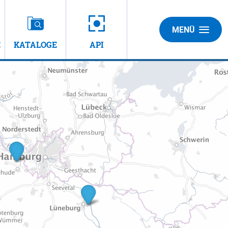
MENÜ
E
KATALOGE
API