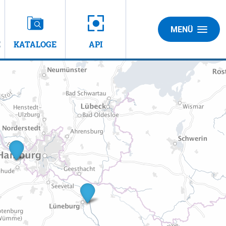
MENÜ
E
KATALOGE
API