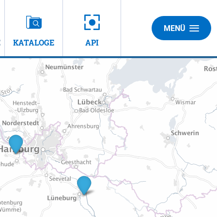
MENÜ
E
KATALOGE
API