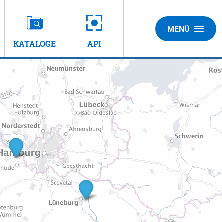
MENÜ
E
KATALOGE
API