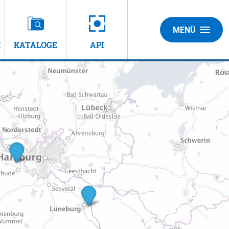
MENÜ
E
KATALOGE
API