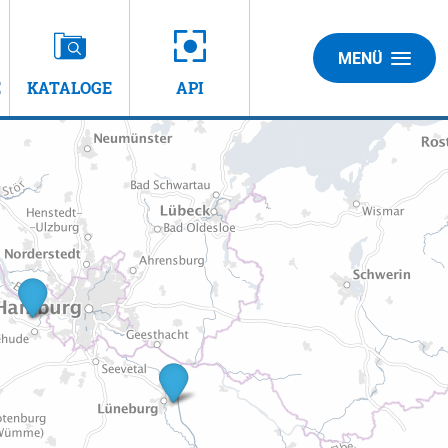
MENÜ
E
KATALOGE
API