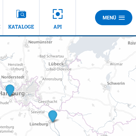
MENÜ
E
KATALOGE
API