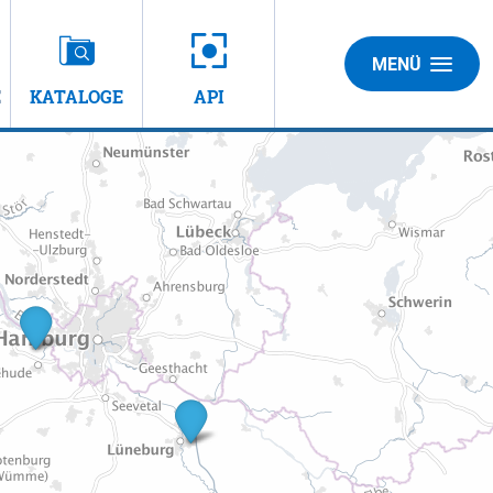
MENÜ
E
KATALOGE
API