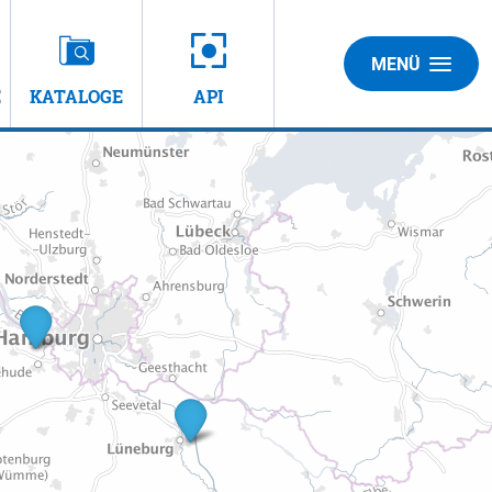
MENÜ
E
KATALOGE
API