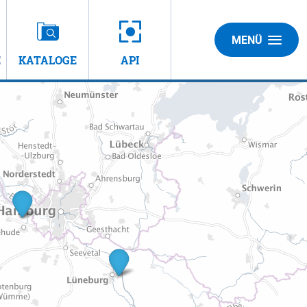
MENÜ
E
KATALOGE
API