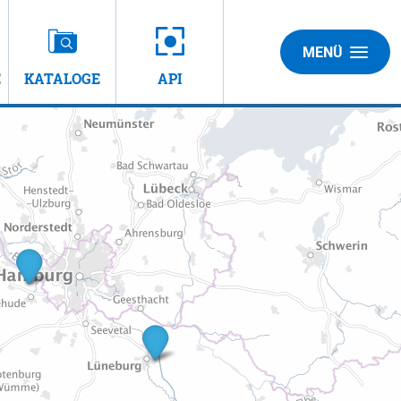
MENÜ
E
KATALOGE
API