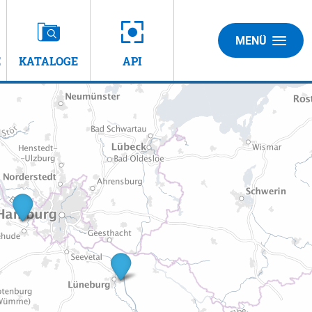
MENÜ
E
KATALOGE
API