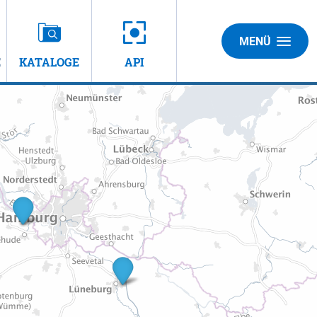
MENÜ
E
KATALOGE
API