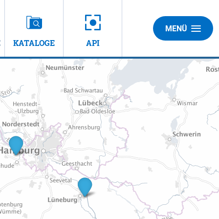
MENÜ
E
KATALOGE
API