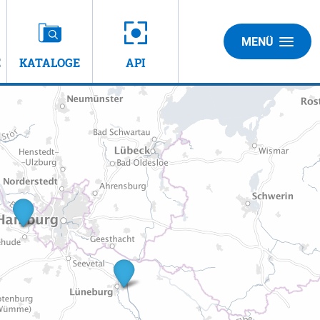
MENÜ
E
KATALOGE
API