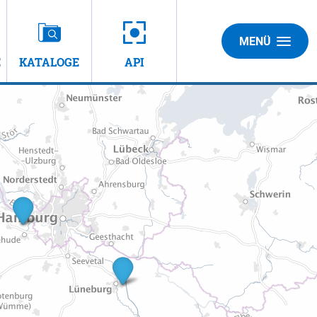
MENÜ
E
KATALOGE
API