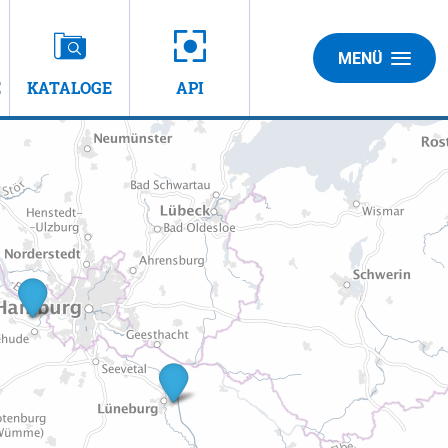
MENÜ
E
KATALOGE
API