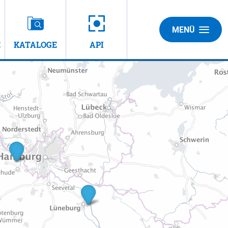
MENÜ
E
KATALOGE
API