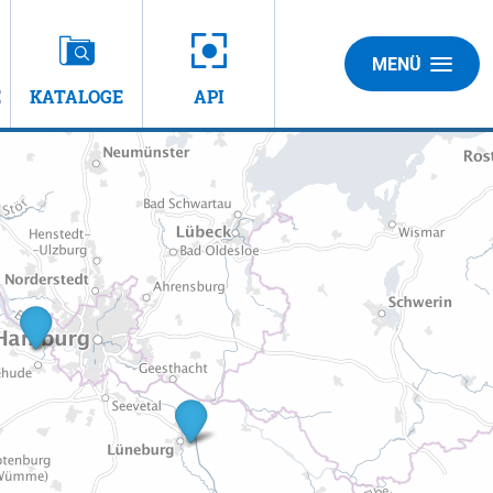
MENÜ
E
KATALOGE
API