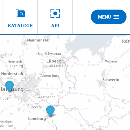
MENÜ
E
KATALOGE
API