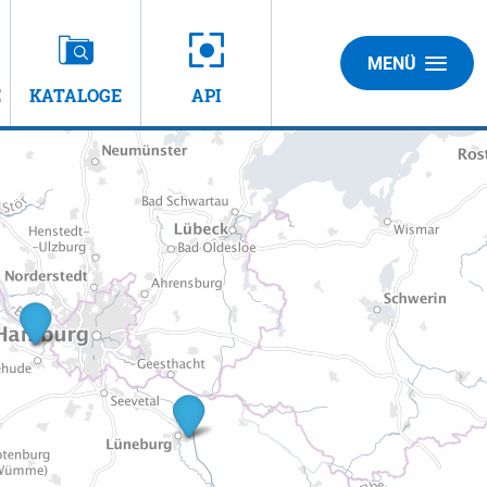
MENÜ
E
KATALOGE
API