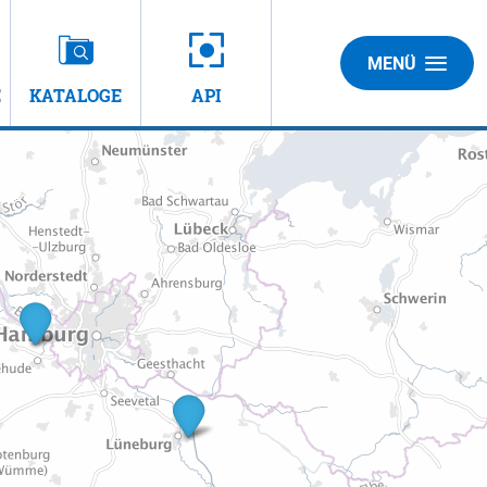
MENÜ
E
KATALOGE
API