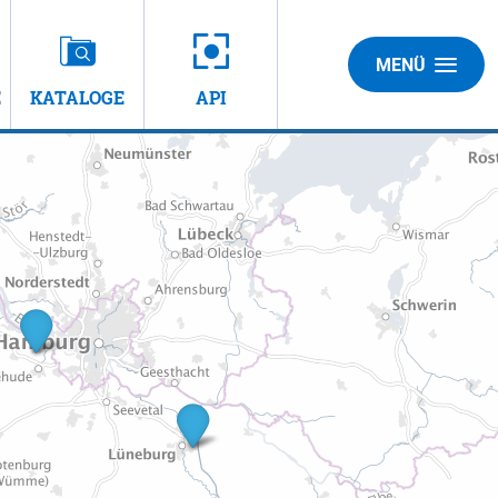
MENÜ
E
KATALOGE
API